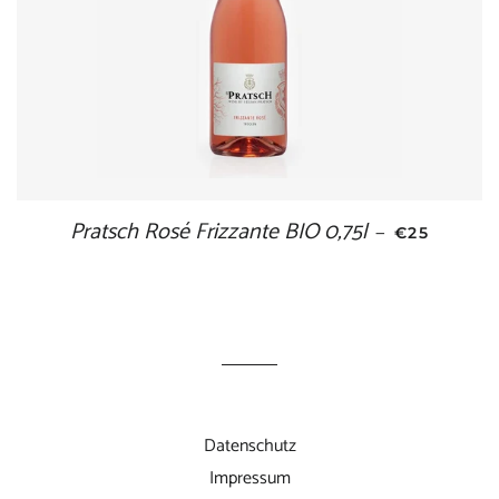
Pratsch Rosé Frizzante BIO 0,75l
NORMALER
—
€25
Datenschutz
Impressum