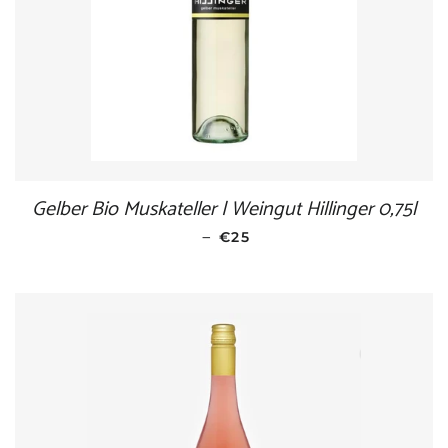
Gelber Bio Muskateller | Weingut Hillinger 0,75l
—
NORMALER PREIS
€25